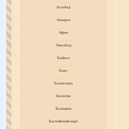
Асхабад
Аткарск
Афон
Ашхабад
Байкал
Баку
Балаклава
Балахна
Балашов
Балтийский порт