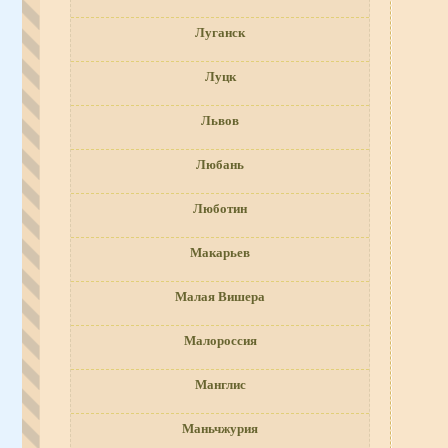
Луганск
Луцк
Львов
Любань
Люботин
Макарьев
Малая Вишера
Малороссия
Манглис
Маньчжурия