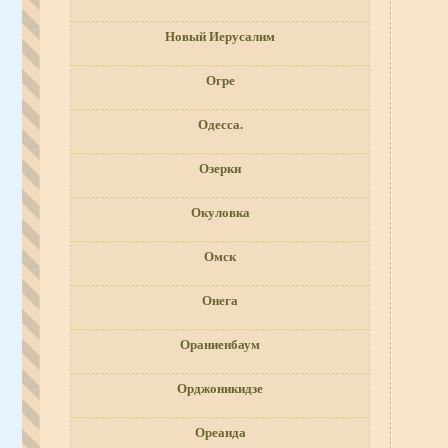
Новый Иерусалим
Огре
Одесса.
Озерки
Окуловка
Омск
Онега
Ораниенбаум
Орджоникидзе
Ореанда