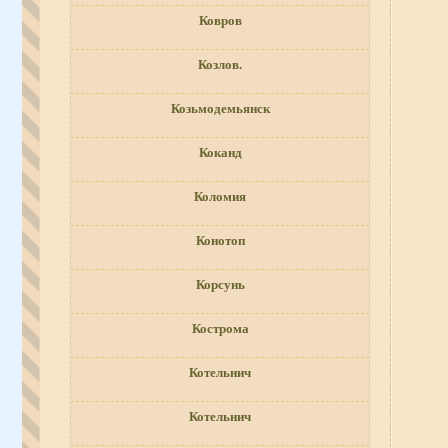
Ковров
Козлов.
Козьмодемьянск
Коканд
Коломия
Конотоп
Корсунь
Кострома
Котельнич
Котельнич