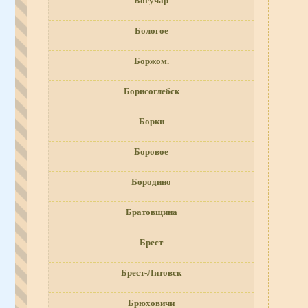
Богучар
Бологое
Боржом.
Борисоглебск
Борки
Боровое
Бородино
Братовщина
Брест
Брест-Литовск
Брюховичи