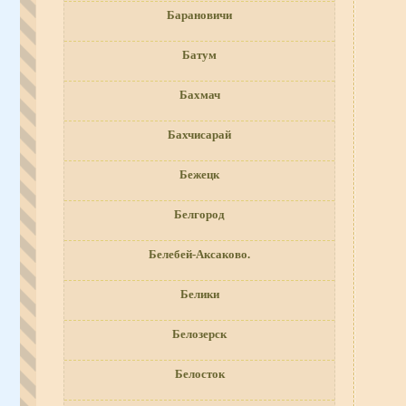
Барановичи
Батум
Бахмач
Бахчисарай
Бежецк
Белгород
Белебей-Аксаково.
Белики
Белозерск
Белосток