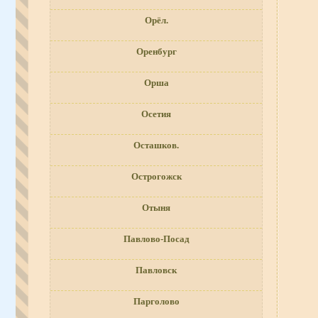
Орёл.
Оренбург
Орша
Осетия
Осташков.
Острогожск
Отыня
Павлово-Посад
Павловск
Парголово