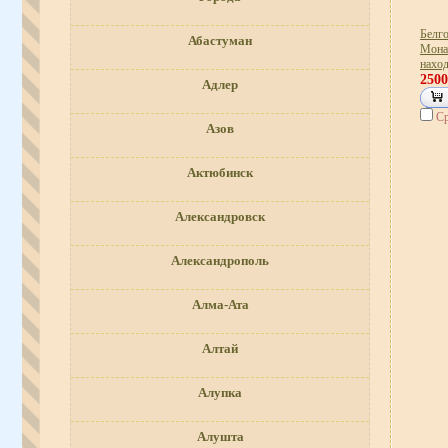
Белг
Абастуман
Монас
нахо
250
Адлер
Ср
Азов
Актюбинск
Александровск
Александрополь
Алма-Ата
Алтай
Алупка
Алушта