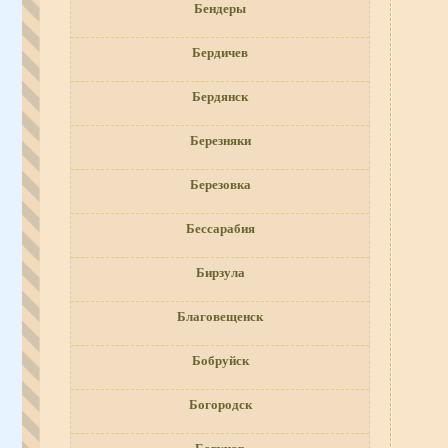
Бендеры
Бердичев
Бердянск
Березняки
Березовка
Бессарабия
Бирзула
Благовещенск
Бобруйск
Богородск