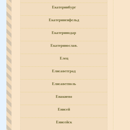
Екатеринбург
Екатериненфельд
Екатеринодар
Екатеринослав.
Елец
Елисаветград
Елисаветполь
Енакиево
Енисей
Енисейск