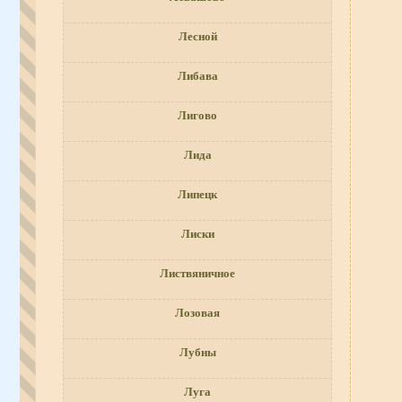
Лесной
Либава
Лигово
Лида
Липецк
Лиски
Листвяничное
Лозовая
Лубны
Луга