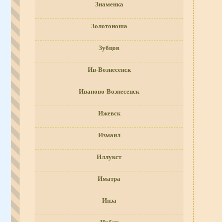
Знаменка
Золотоноша
Зубцов
Ив-Вознесенск
Иваново-Вознесенск
Ижевск
Измаил
Иллукст
Иматра
Инза