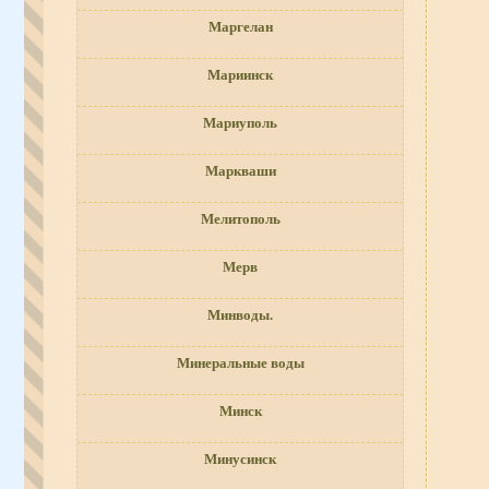
Маргелан
Мариинск
Мариуполь
Маркваши
Мелитополь
Мерв
Минводы.
Минеральные воды
Минск
Минусинск