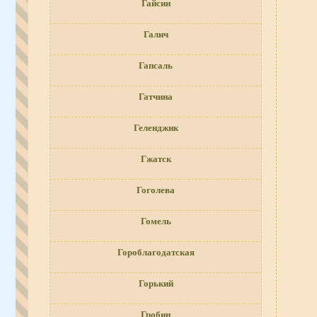
Гайсин
Галич
Гапсаль
Гатчина
Геленджик
Гжатск
Гоголева
Гомель
Гороблагодатская
Горький
Гробин