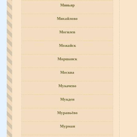
Миньяр
Михайлово
Могилев
Можайск
Моршанск
Москва
Мукачево
Мукден
Муравьёво
Мурман