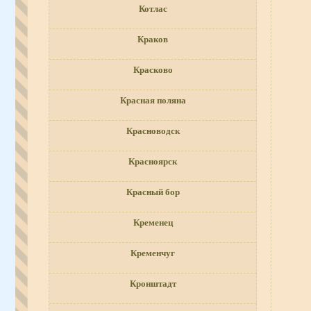
Котлас
Краков
Красково
Красная поляна
Красноводск
Красноярск
Красный бор
Кременец
Кременчуг
Кронштадт