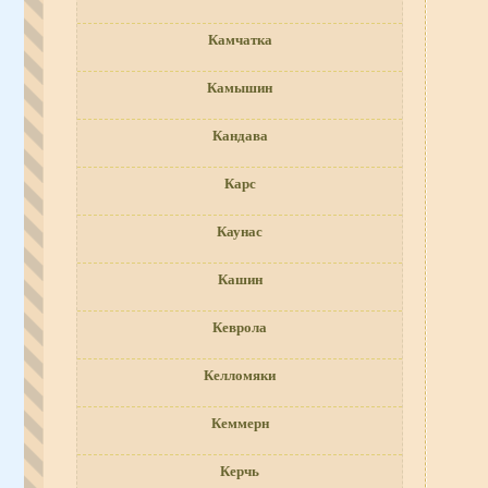
Камчатка
Камышин
Кандава
Карс
Каунас
Кашин
Кеврола
Келломяки
Кеммерн
Керчь