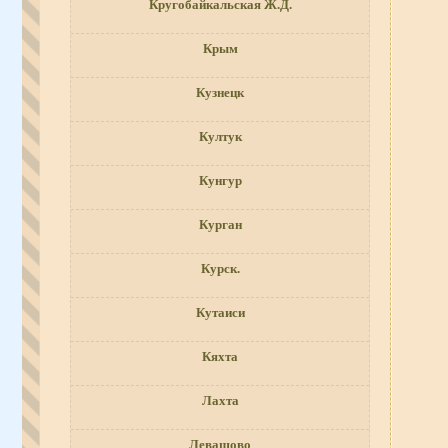
Кругобайкальская Ж.Д.
Крым
Кузнецк
Култук
Кунгур
Курган
Курск.
Кутаиси
Кяхта
Лахта
Левашово