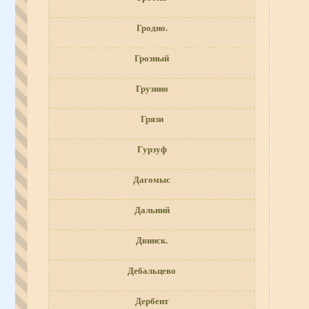
Гродно.
Грозный
Грузино
Грязи
Гурзуф
Дагомыс
Дальний
Двинск.
Дебальцево
Дербент