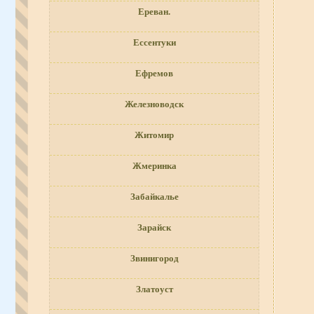
Ереван.
Ессентуки
Ефремов
Железноводск
Житомир
Жмеринка
Забайкалье
Зарайск
Звинигород
Златоуст