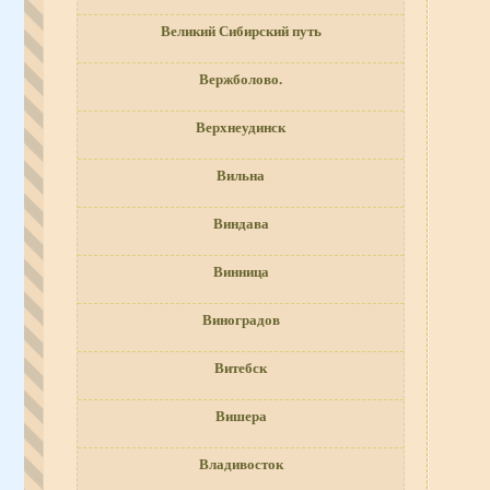
Великий Сибирский путь
Вержболово.
Верхнеудинск
Вильна
Виндава
Винница
Виноградов
Витебск
Вишера
Владивосток