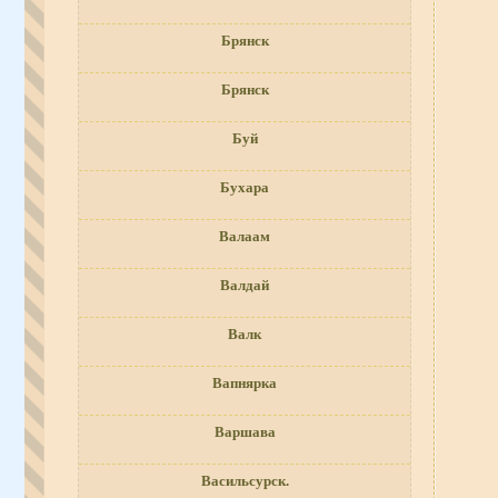
Брянск
Брянск
Буй
Бухара
Валаам
Валдай
Валк
Вапнярка
Варшава
Васильсурск.