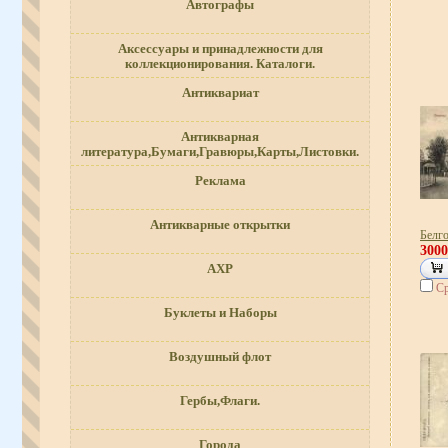
Автографы
Аксессуары и принадлежности для
коллекционирования. Каталоги.
Антиквариат
Антикварная
литература,Бумаги,Гравюры,Карты,Листовки.
Реклама
Антикварные открытки
Белг
300
АХР
Ср
Буклеты и Наборы
Воздушный флот
Гербы,Флаги.
Города