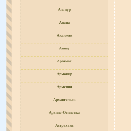
Ананур
Анапа
Андижан
Аннау
Арзамас
Армавир
Армения
Архангельск
Архипо-Осиповка
Астрахань