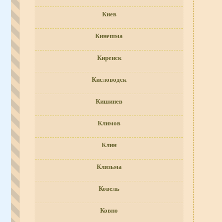
Киев
Кинешма
Киренск
Кисловодск
Кишинев
Климов
Клин
Клязьма
Ковель
Ковно