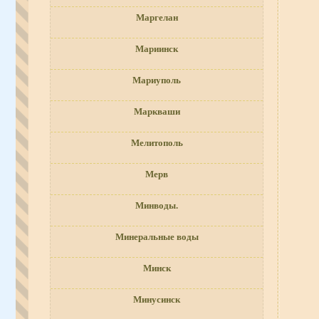
Маргелан
Мариинск
Мариуполь
Маркваши
Мелитополь
Мерв
Минводы.
Минеральные воды
Минск
Минусинск