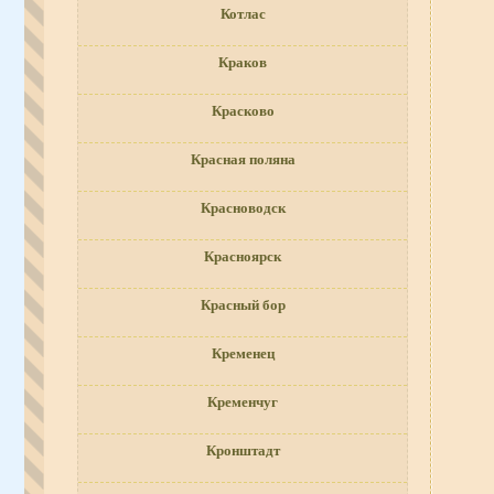
Котлас
Краков
Красково
Красная поляна
Красноводск
Красноярск
Красный бор
Кременец
Кременчуг
Кронштадт