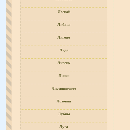
Лесной
Либава
Лигово
Лида
Липецк
Лиски
Листвяничное
Лозовая
Лубны
Луга