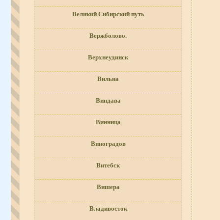
Великий Сибирский путь
Вержболово.
Верхнеудинск
Вильна
Виндава
Винница
Виноградов
Витебск
Вишера
Владивосток