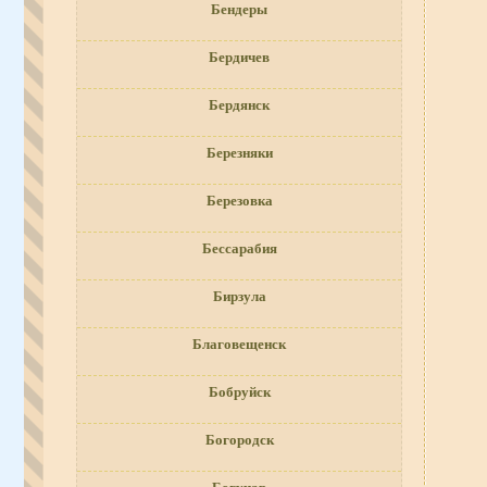
Бендеры
Бердичев
Бердянск
Березняки
Березовка
Бессарабия
Бирзула
Благовещенск
Бобруйск
Богородск