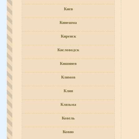
Киев
Кинешма
Киренск
Кисловодск
Кишинев
Климов
Клин
Клязьма
Ковель
Ковно