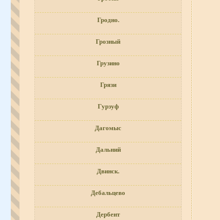
Гродно.
Грозный
Грузино
Грязи
Гурзуф
Дагомыс
Дальний
Двинск.
Дебальцево
Дербент