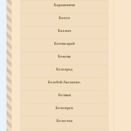
Барановичи
Батум
Бахмач
Бахчисарай
Бежецк
Белгород
Белебей-Аксаково.
Белики
Белозерск
Белосток