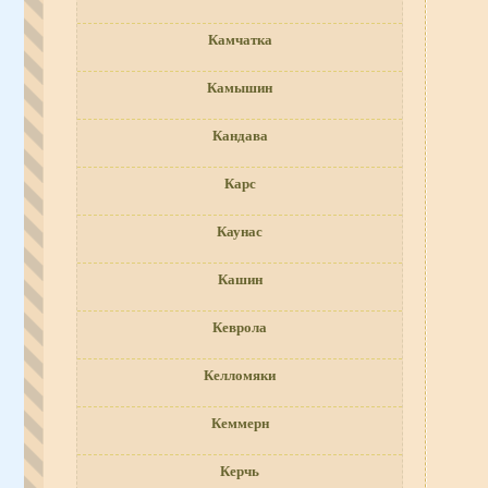
Камчатка
Камышин
Кандава
Карс
Каунас
Кашин
Кеврола
Келломяки
Кеммерн
Керчь