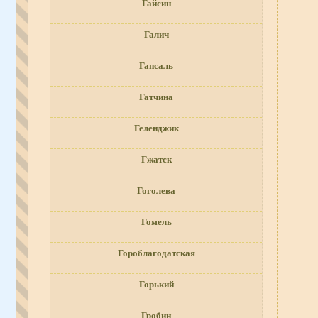
Гайсин
Галич
Гапсаль
Гатчина
Геленджик
Гжатск
Гоголева
Гомель
Гороблагодатская
Горький
Гробин