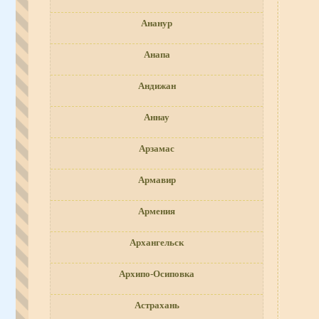
Ананур
Анапа
Андижан
Аннау
Арзамас
Армавир
Армения
Архангельск
Архипо-Осиповка
Астрахань