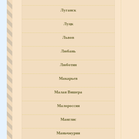
Луганск
Луцк
Львов
Любань
Люботин
Макарьев
Малая Вишера
Малороссия
Манглис
Маньчжурия