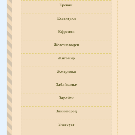
Ереван.
Ессентуки
Ефремов
Железноводск
Житомир
Жмеринка
Забайкалье
Зарайск
Звинигород
Златоуст