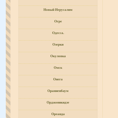
Новый Иерусалим
Огре
Одесса.
Озерки
Окуловка
Омск
Онега
Ораниенбаум
Орджоникидзе
Ореанда