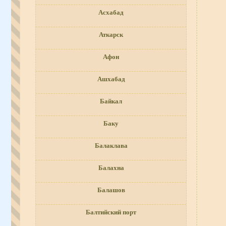
Асхабад
Аткарск
Афон
Ашхабад
Байкал
Баку
Балаклава
Балахна
Балашов
Балтийский порт