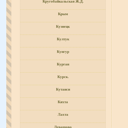
Кругобайкальская Ж.Д.
Крым
Кузнецк
Култук
Кунгур
Курган
Курск.
Кутаиси
Кяхта
Лахта
Левашово