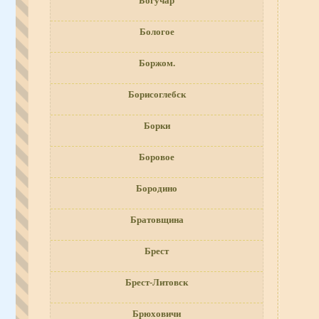
Богучар
Бологое
Боржом.
Борисоглебск
Борки
Боровое
Бородино
Братовщина
Брест
Брест-Литовск
Брюховичи