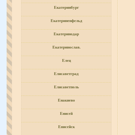
Екатеринбург
Екатериненфельд
Екатеринодар
Екатеринослав.
Елец
Елисаветград
Елисаветполь
Енакиево
Енисей
Енисейск