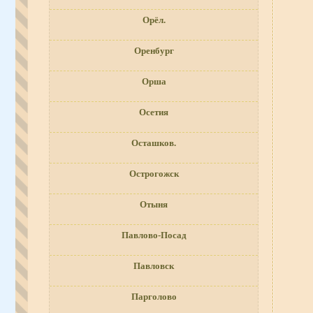
Орёл.
Оренбург
Орша
Осетия
Осташков.
Острогожск
Отыня
Павлово-Посад
Павловск
Парголово