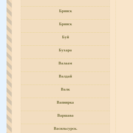
Брянск
Брянск
Буй
Бухара
Валаам
Валдай
Валк
Вапнярка
Варшава
Васильсурск.