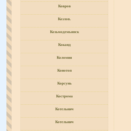
Ковров
Козлов.
Козьмодемьянск
Коканд
Коломия
Конотоп
Корсунь
Кострома
Котельнич
Котельнич