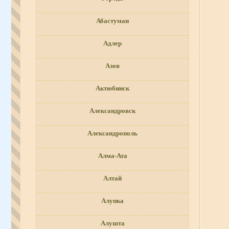
Абастуман
Адлер
Азов
Актюбинск
Александровск
Александрополь
Алма-Ата
Алтай
Алупка
Алушта