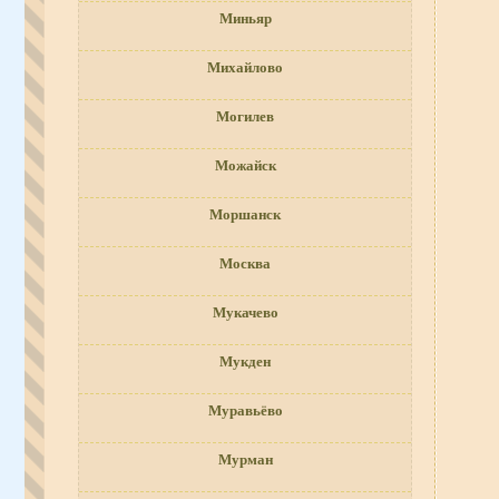
Миньяр
Михайлово
Могилев
Можайск
Моршанск
Москва
Мукачево
Мукден
Муравьёво
Мурман