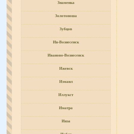
Знаменка
Золотоноша
Зубцов
Ив-Вознесенск
Иваново-Вознесенск
Ижевск
Измаил
Иллукст
Иматра
Инза