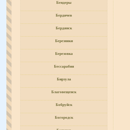
Бендеры
Бердичев
Бердянск
Березняки
Березовка
Бессарабия
Бирзула
Благовещенск
Бобруйск
Богородск