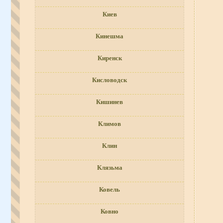
Киев
Кинешма
Киренск
Кисловодск
Кишинев
Климов
Клин
Клязьма
Ковель
Ковно