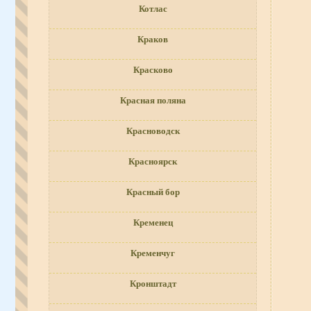
Котлас
Краков
Красково
Красная поляна
Красноводск
Красноярск
Красный бор
Кременец
Кременчуг
Кронштадт