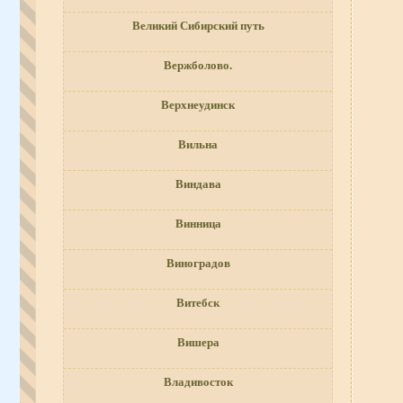
Великий Сибирский путь
Вержболово.
Верхнеудинск
Вильна
Виндава
Винница
Виноградов
Витебск
Вишера
Владивосток