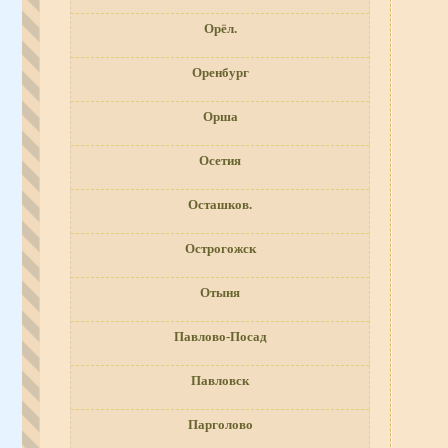
Орёл.
Оренбург
Орша
Осетия
Осташков.
Острогожск
Отыня
Павлово-Посад
Павловск
Парголово