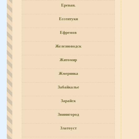
Ереван.
Ессентуки
Ефремов
Железноводск
Житомир
Жмеринка
Забайкалье
Зарайск
Звинигород
Златоуст