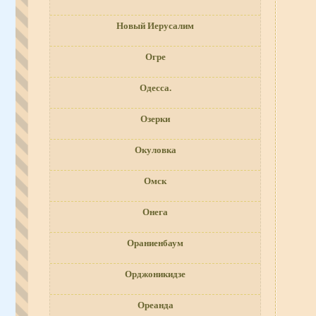
Новый Иерусалим
Огре
Одесса.
Озерки
Окуловка
Омск
Онега
Ораниенбаум
Орджоникидзе
Ореанда