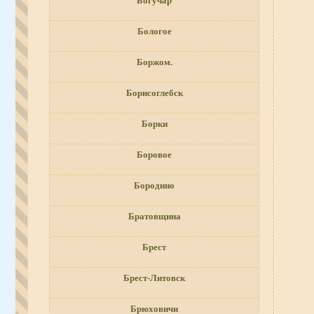
Богучар
Бологое
Боржом.
Борисоглебск
Борки
Боровое
Бородино
Братовщина
Брест
Брест-Литовск
Брюховичи