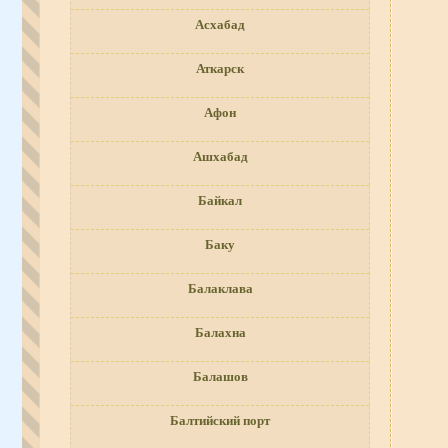
Асхабад
Аткарск
Афон
Ашхабад
Байкал
Баку
Балаклава
Балахна
Балашов
Балтийский порт