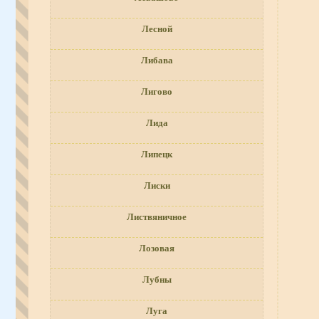
Лесной
Либава
Лигово
Лида
Липецк
Лиски
Листвяничное
Лозовая
Лубны
Луга