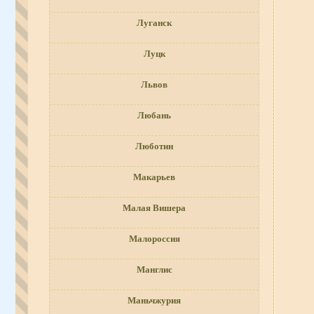
Луганск
Луцк
Львов
Любань
Люботин
Макарьев
Малая Вишера
Малороссия
Манглис
Маньчжурия