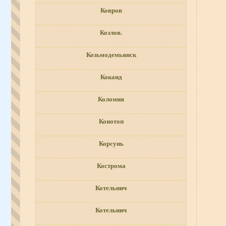
Ковров
Козлов.
Козьмодемьянск
Коканд
Коломия
Конотоп
Корсунь
Кострома
Котельнич
Котельнич