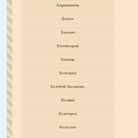
Барановичи
Батум
Бахмач
Бахчисарай
Бежецк
Белгород
Белебей-Аксаково.
Белики
Белозерск
Белосток