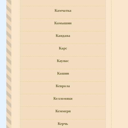
Камчатка
Камышин
Кандава
Карс
Каунас
Кашин
Кеврола
Келломяки
Кеммерн
Керчь