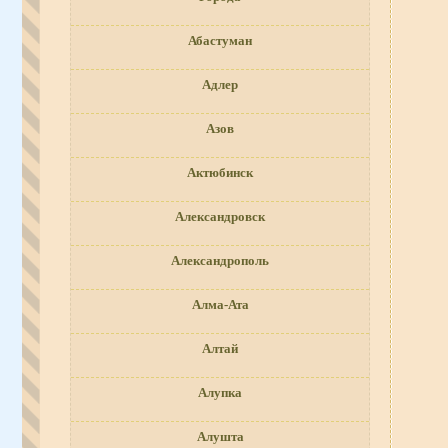
Абастуман
Адлер
Азов
Актюбинск
Александровск
Александрополь
Алма-Ата
Алтай
Алупка
Алушта