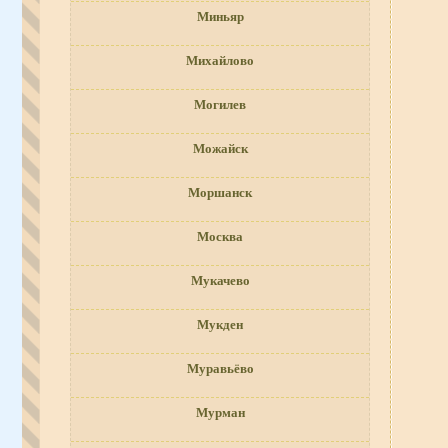
Миньяр
Михайлово
Могилев
Можайск
Моршанск
Москва
Мукачево
Мукден
Муравьёво
Мурман