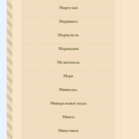
Маргелан
Мариинск
Мариуполь
Маркваши
Мелитополь
Мерв
Минводы.
Минеральные воды
Минск
Минусинск