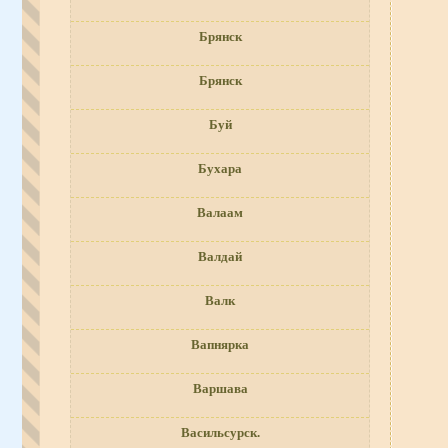
Брянск
Брянск
Буй
Бухара
Валаам
Валдай
Валк
Вапнярка
Варшава
Васильсурск.