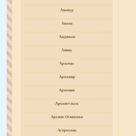
Ананур
Анапа
Андижан
Аннау
Арзамас
Армавир
Армения
Архангельск
Архипо-Осиповка
Астрахань