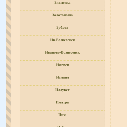
Знаменка
Золотоноша
Зубцов
Ив-Вознесенск
Иваново-Вознесенск
Ижевск
Измаил
Иллукст
Иматра
Инза