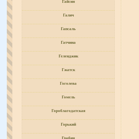
Гайсин
Галич
Гапсаль
Гатчина
Геленджик
Гжатск
Гоголева
Гомель
Гороблагодатская
Горький
Гробин