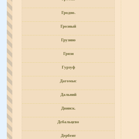
Гродно.
Грозный
Грузино
Грязи
Гурзуф
Дагомыс
Дальний
Двинск.
Дебальцево
Дербент