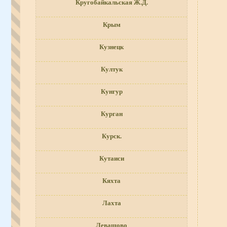
Кругобайкальская Ж.Д.
Крым
Кузнецк
Култук
Кунгур
Курган
Курск.
Кутаиси
Кяхта
Лахта
Левашово