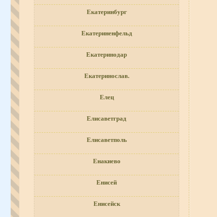
Екатеринбург
Екатериненфельд
Екатеринодар
Екатеринослав.
Елец
Елисаветград
Елисаветполь
Енакиево
Енисей
Енисейск