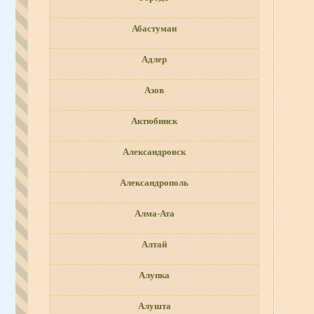
Абастуман
Адлер
Азов
Актюбинск
Александровск
Александрополь
Алма-Ата
Алтай
Алупка
Алушта