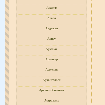
Ананур
Анапа
Андижан
Аннау
Арзамас
Армавир
Армения
Архангельск
Архипо-Осиповка
Астрахань