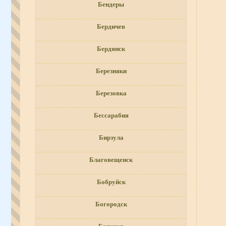
Бендеры
Бердичев
Бердянск
Березняки
Березовка
Бессарабия
Бирзула
Благовещенск
Бобруйск
Богородск