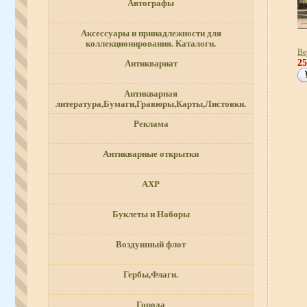
Автографы
Аксессуары и принадлежности для
коллекционирования. Каталоги.
Ве
2
Антиквариат
Антикварная
литература,Бумаги,Гравюры,Карты,Листовки.
Реклама
Антикварные открытки
АХР
Буклеты и Наборы
Воздушный флот
Гербы,Флаги.
Города