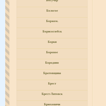
Богучар
Бологое
Боржом.
Борисоглебск
Борки
Боровое
Бородино
Братовщина
Брест
Брест-Литовск
Брюховичи