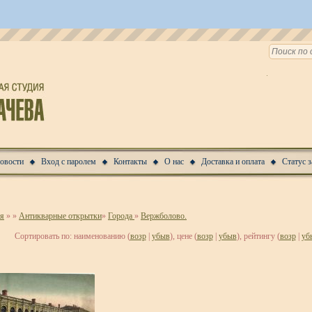
Новости
Вход с паролем
Контакты
О нас
Доставка и оплата
Статус з
ая
»
»
Антикварные открытки
»
Города
»
Вержболово.
Сортировать по: наименованию (
возр
|
убыв
), цене (
возр
|
убыв
), рейтингу (
возр
|
уб