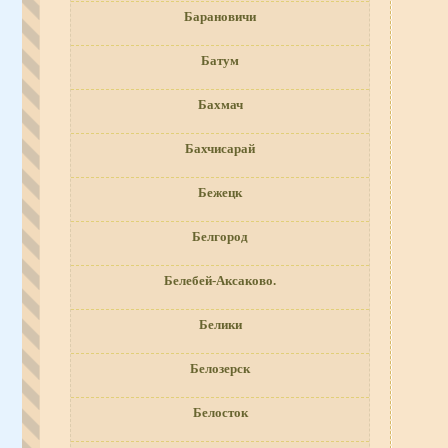
Барановичи
Батум
Бахмач
Бахчисарай
Бежецк
Белгород
Белебей-Аксаково.
Белики
Белозерск
Белосток