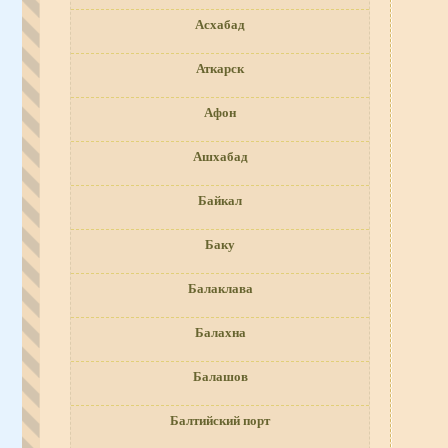
Асхабад
Аткарск
Афон
Ашхабад
Байкал
Баку
Балаклава
Балахна
Балашов
Балтийский порт