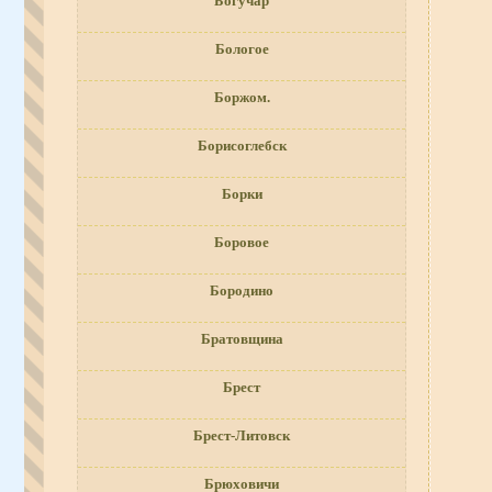
Богучар
Бологое
Боржом.
Борисоглебск
Борки
Боровое
Бородино
Братовщина
Брест
Брест-Литовск
Брюховичи