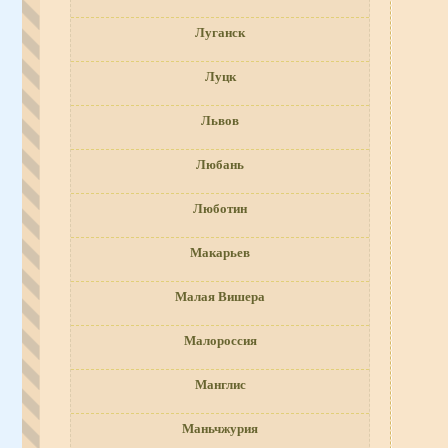
Луганск
Луцк
Львов
Любань
Люботин
Макарьев
Малая Вишера
Малороссия
Манглис
Маньчжурия