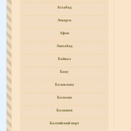
Асхабад
Аткарск
Афон
Ашхабад
Байкал
Баку
Балаклава
Балахна
Балашов
Балтийский порт