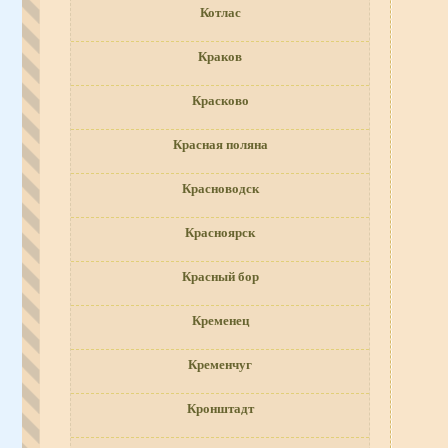
Котлас
Краков
Красково
Красная поляна
Красноводск
Красноярск
Красный бор
Кременец
Кременчуг
Кронштадт