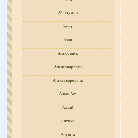
Абастуман
Адлер
Азов
Актюбинск
Александровск
Александрополь
Алма-Ата
Алтай
Алупка
Алушта