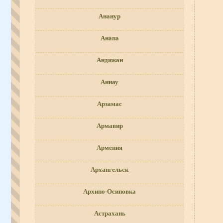
Ананур
Анапа
Андижан
Аннау
Арзамас
Армавир
Армения
Архангельск
Архипо-Осиповка
Астрахань