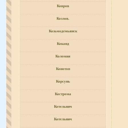
Ковров
Козлов.
Козьмодемьянск
Коканд
Коломия
Конотоп
Корсунь
Кострома
Котельнич
Котельнич