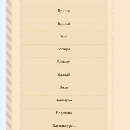
Брянск
Брянск
Буй
Бухара
Валаам
Валдай
Валк
Вапнярка
Варшава
Васильсурск.