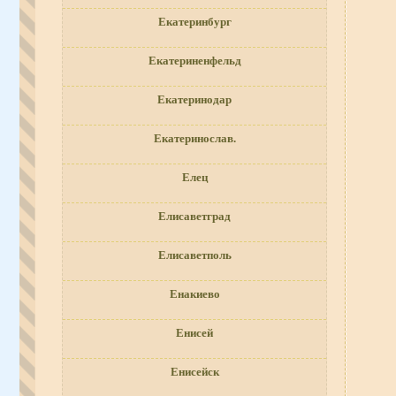
Екатеринбург
Екатериненфельд
Екатеринодар
Екатеринослав.
Елец
Елисаветград
Елисаветполь
Енакиево
Енисей
Енисейск