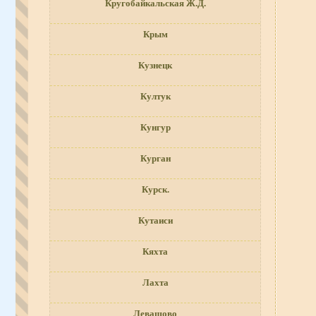
Кругобайкальская Ж.Д.
Крым
Кузнецк
Култук
Кунгур
Курган
Курск.
Кутаиси
Кяхта
Лахта
Левашово