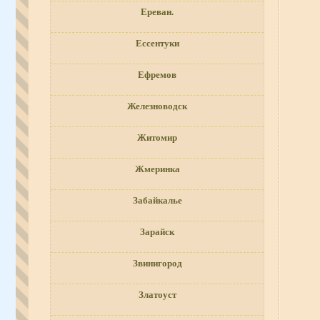
Ереван.
Ессентуки
Ефремов
Железноводск
Житомир
Жмеринка
Забайкалье
Зарайск
Звинигород
Златоуст