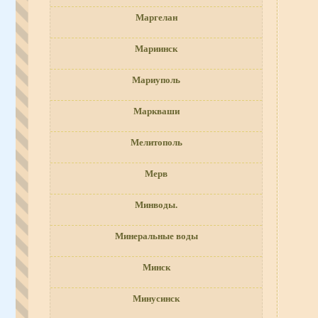
Маргелан
Мариинск
Мариуполь
Маркваши
Мелитополь
Мерв
Минводы.
Минеральные воды
Минск
Минусинск