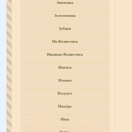
Знаменка
Золотоноша
Зубцов
Ив-Вознесенск
Иваново-Вознесенск
Ижевск
Измаил
Иллукст
Иматра
Инза