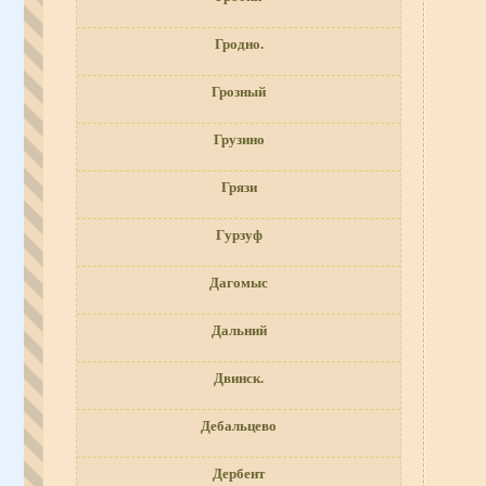
Гродно.
Грозный
Грузино
Грязи
Гурзуф
Дагомыс
Дальний
Двинск.
Дебальцево
Дербент