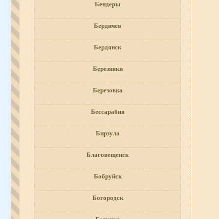
Бендеры
Бердичев
Бердянск
Березняки
Березовка
Бессарабия
Бирзула
Благовещенск
Бобруйск
Богородск