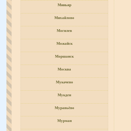
Миньяр
Михайлово
Могилев
Можайск
Моршанск
Москва
Мукачево
Мукден
Муравьёво
Мурман