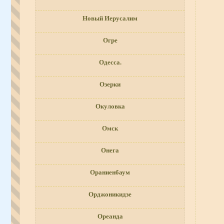
Новый Иерусалим
Огре
Одесса.
Озерки
Окуловка
Омск
Онега
Ораниенбаум
Орджоникидзе
Ореанда