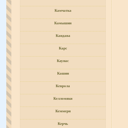
Камчатка
Камышин
Кандава
Карс
Каунас
Кашин
Кеврола
Келломяки
Кеммерн
Керчь