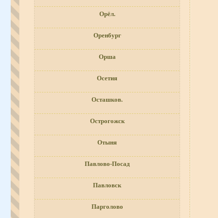
Орёл.
Оренбург
Орша
Осетия
Осташков.
Острогожск
Отыня
Павлово-Посад
Павловск
Парголово