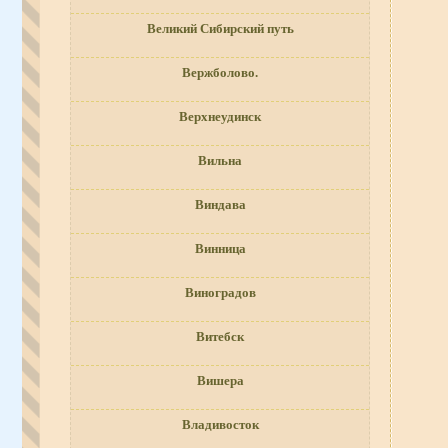
Великий Сибирский путь
Вержболово.
Верхнеудинск
Вильна
Виндава
Винница
Виноградов
Витебск
Вишера
Владивосток