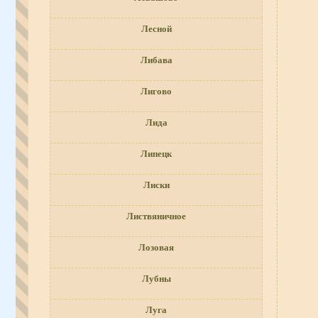
Лесной
Либава
Лигово
Лида
Липецк
Лиски
Листвяничное
Лозовая
Лубны
Луга