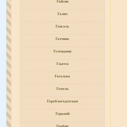
Гайсин
Галич
Гапсаль
Гатчина
Геленджик
Гжатск
Гоголева
Гомель
Гороблагодатская
Горький
Гробин