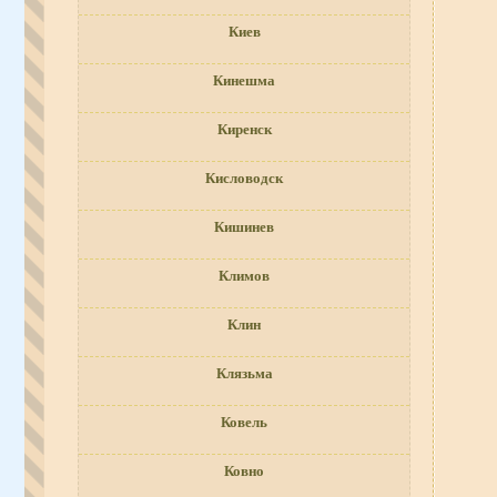
Киев
Кинешма
Киренск
Кисловодск
Кишинев
Климов
Клин
Клязьма
Ковель
Ковно