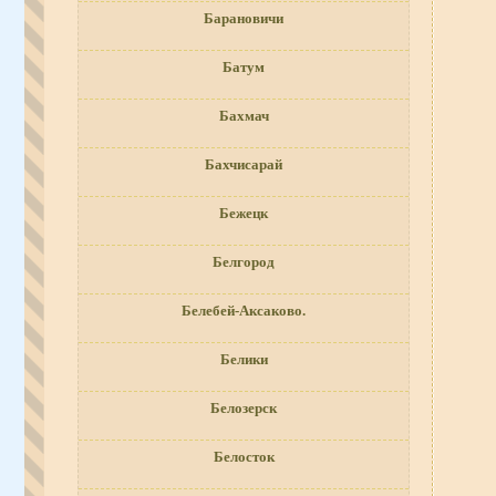
Барановичи
Батум
Бахмач
Бахчисарай
Бежецк
Белгород
Белебей-Аксаково.
Белики
Белозерск
Белосток