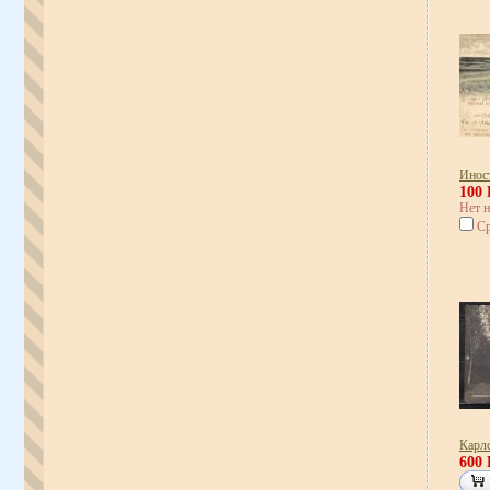
Инос
100
Нет н
Ср
Карл
600