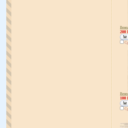
Вене
200
Ср
Вене
100
Ср