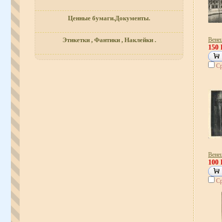
Ценные бумаги.Документы.
Вене
Этикетки , Фантики , Наклейки .
150
Ср
Вене
100
Ср