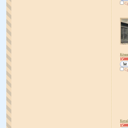
Ср
Кёни
150
Ср
Кита
150