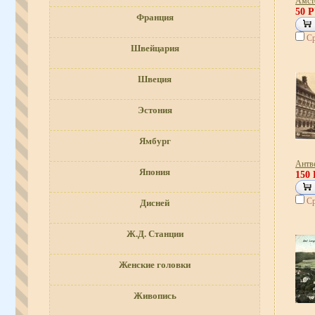
Амст
50 
Франция
Ср
Швейцария
Швеция
Эстония
Ямбург
Антв
Япония
150
Ср
Дисней
Ж.Д. Станции
Женские головки
Живопись