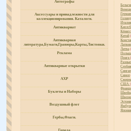
Автографы
Бельг
Венеци
Герман
Аксессуары и принадлежности для
Голанд
коллекционирования. Каталоги.
Итали
Карлсб
Антиквариат
Кёнигс
Китай
(
Антикварная
Конста
литература,Бумаги,Гравюры,Карты,Листовки.
Латвия
Литва
(
Реклама
Польш
Прага
Разные
Антикварные открытки
Серби
Синга
Синоп
АХР
Смирн
США
Франц
Буклеты и Наборы
Швейц
Швеци
Эстони
Воздушный флот
Ямбур
Япони
Гербы,Флаги.
Города