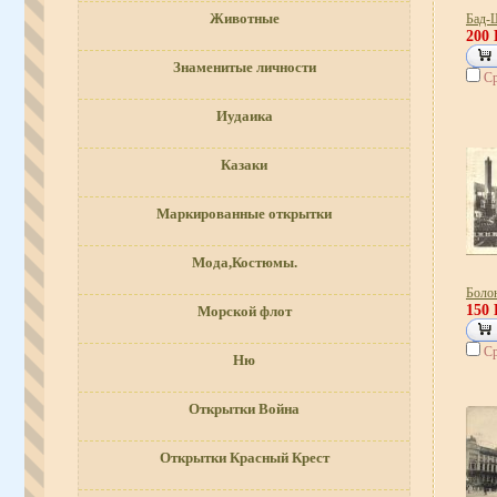
Животные
Бад-
200
Знаменитые личности
Ср
Иудаика
Казаки
Маркированные открытки
Мода,Костюмы.
Боло
150
Морской флот
Ср
Ню
Открытки Война
Открытки Красный Крест