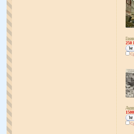
Грон
250
Ср
Далян
150
Ср