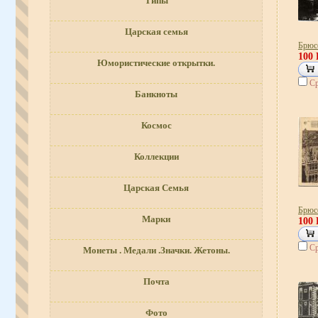
Типы
Царская семья
Брюс
100
Юмористические открытки.
Ср
Банкноты
Космос
Коллекции
Царская Семья
Брюс
Марки
100
Ср
Монеты . Медали .Значки. Жетоны.
Почта
Фото