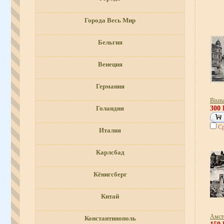
Города Весь Мир
Бельгия
Венеция
Германия
Bisma
300
Голандия
Ср
Италия
Карлсбад
Кёнигсберг
Китай
Амст
Константинополь