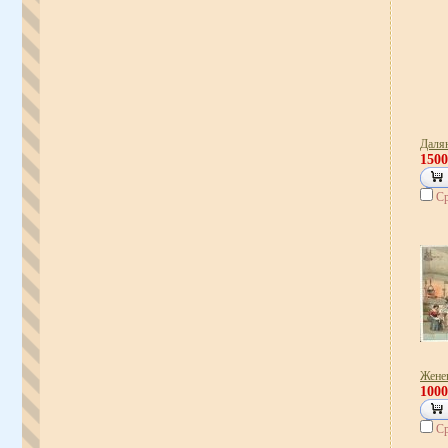
Далян
150
Ср
Жене
100
Ср