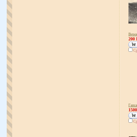
Веро
200
Ср
Гапса
150
Ср