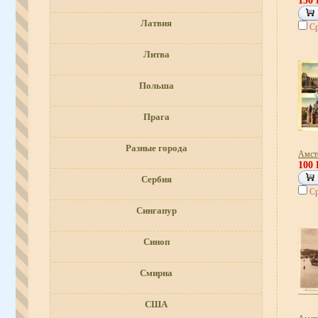
150
Латвия
Ср
Литва
Польша
Прага
Разные города
Амст
100
Сербия
Ср
Сингапур
Синоп
Смирна
США