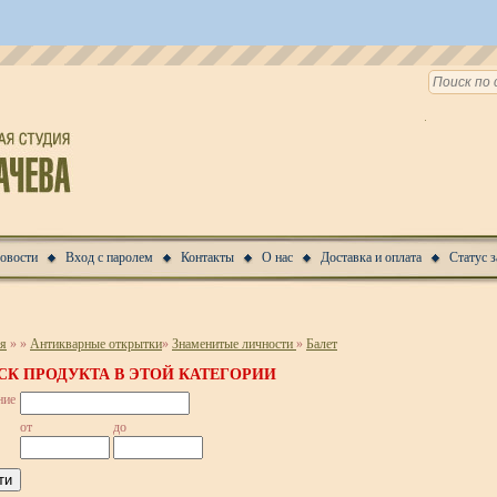
Новости
Вход с паролем
Контакты
О нас
Доставка и оплата
Статус з
ая
»
»
Антикварные открытки
»
Знаменитые личности
»
Балет
СК ПРОДУКТА В ЭТОЙ КАТЕГОРИИ
ние
от
до