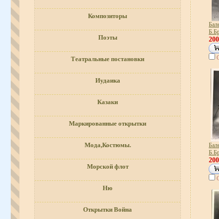
Композиторы
Бале
Б.Б
Поэты
20
Театральные постановки
Иудаика
Казаки
Маркированные открытки
Мода,Костюмы.
Бале
Б.Б
20
Морской флот
Ню
Открытки Война