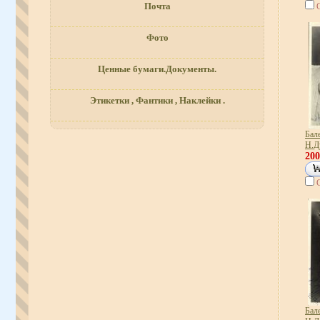
Почта
Фото
Ценные бумаги.Документы.
Этикетки , Фантики , Наклейки .
Бале
Н.Д
20
Бале