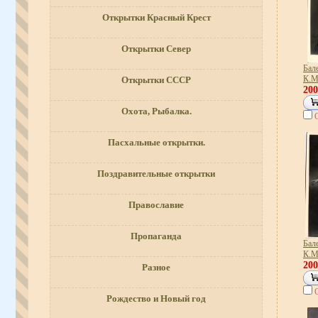
Открытки Красный Крест
Открытки Север
Бале
К.М
Открытки СССР
20
Охота, Рыбалка.
Пасхальные открытки.
Поздравительные открытки
Православие
Пропаганда
Бале
К.М
20
Разное
Рождество и Новый год