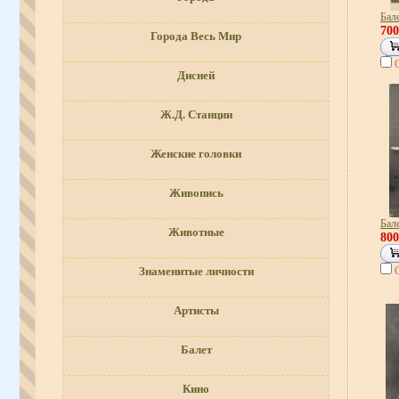
Бал
70
Города Весь Мир
Дисней
Ж.Д. Станции
Женские головки
Живопись
Бал
Животные
80
Знаменитые личности
Артисты
Балет
Кино