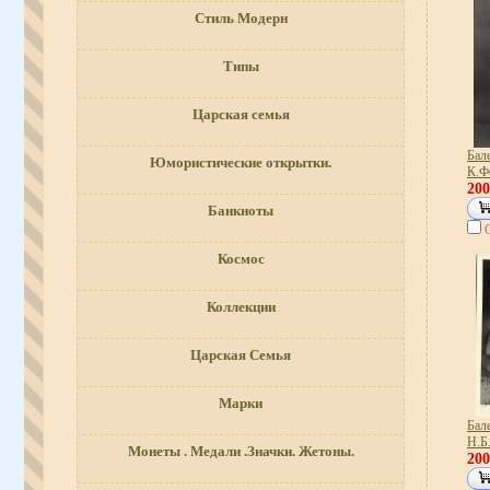
Стиль Модерн
Типы
Царская семья
Бале
Юмористические открытки.
К.Ф
20
Банкноты
Космос
Коллекции
Царская Семья
Марки
Бале
Н.Б
Монеты . Медали .Значки. Жетоны.
20