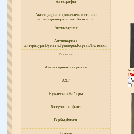
Автографы
Аксессуары и принадлежности для
коллекционирования. Каталоги.
Антиквариат
Антикварная
литература,Бумаги,Гравюры,Карты,Листовки.
Реклама
Антикварные открытки
Бал
15
АХР
Буклеты и Наборы
Воздушный флот
Гербы,Флаги.
Города