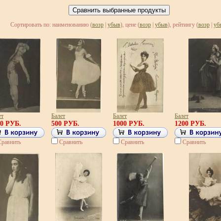
Сортировать по: наименованию (
возр
|
убыв
), цене (
возр
|
убыв
), рейтингу (
возр
|
уб
ет
Балет
Балет
Балет
00 РУБ.
500 РУБ.
1000 РУБ.
1200 РУБ.
Сравнить
Сравнить
Сравнить
Сравнить