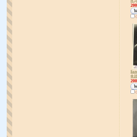
Н.Д
20
Бале
Ф.И
20