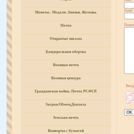
Email
Монеты . Медали .Значки. Жетоны.
Пожалу
Почта
Открытые письма
Бандерольная обертка
Военная почта
Военная цензура
Введ
Гражданская война. Почта РСФСР.
Загран.Обмен,Доплата
Земская почта
Конверты с бумагой