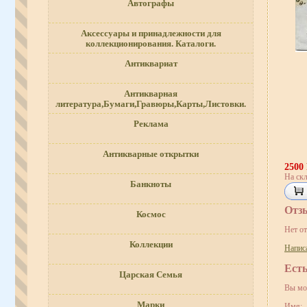
Автографы
Аксессуары и принадлежности для
коллекционирования. Каталоги.
Антиквариат
Антикварная
литература,Бумаги,Гравюры,Карты,Листовки.
Реклама
Антикварные открытки
2500
На скл
Банкноты
Отз
Космос
Нет о
Коллекции
Напис
Ест
Царская Семья
Вы мо
Марки
Имя: