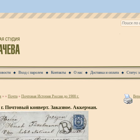
Новости
Вход с паролем
Контакты
О нас
Доставка и оплата
Статус з
я
»
»
Почта
»
Почтовая История России до 1900 г.
Верс
 г. Почтовый конверт. Заказное. Аккерман.