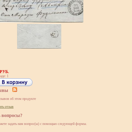
 РУБ.
аде: 1
ывы
тзывов об этом продукте
ать отзыв
ь вопросы?
жете задать нам вопрос(ы) с помощью следующей формы.