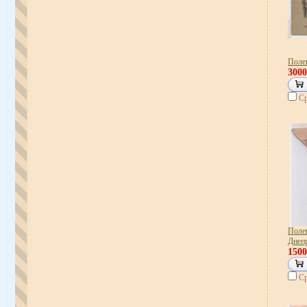
Полев
300
Ср
Поле
Днеп
150
Ср