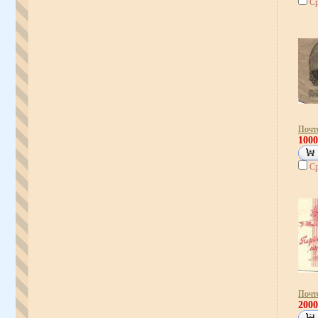
Ср
Почт
100
Ср
Почто
200