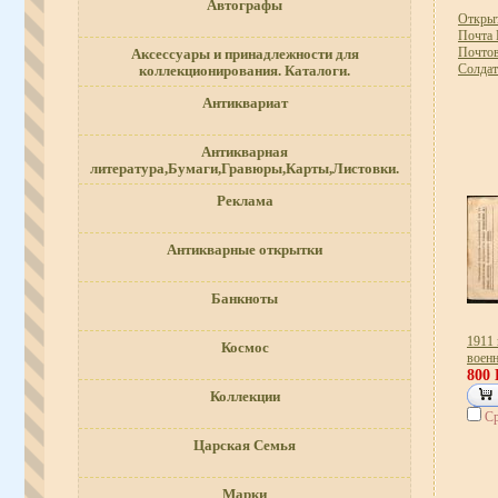
Автографы
Открыт
Почта 
Почтов
Аксессуары и принадлежности для
Солдат
коллекционирования. Каталоги.
Антиквариат
Антикварная
литература,Бумаги,Гравюры,Карты,Листовки.
Реклама
Антикварные открытки
Банкноты
1911 
Космос
воен
800
Коллекции
Ср
Царская Семья
Марки