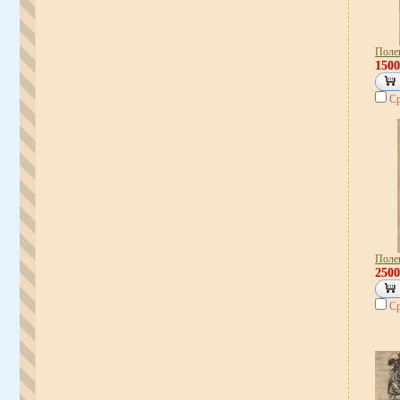
Полев
150
Ср
Полев
250
Ср