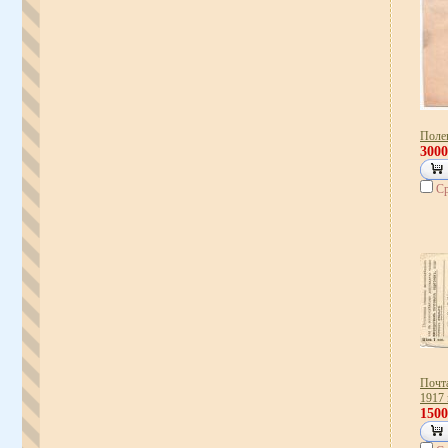
Поле
300
Ср
Почт
1917 
150