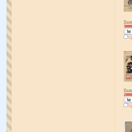
Полев
300
Ср
Полев
200
Ср