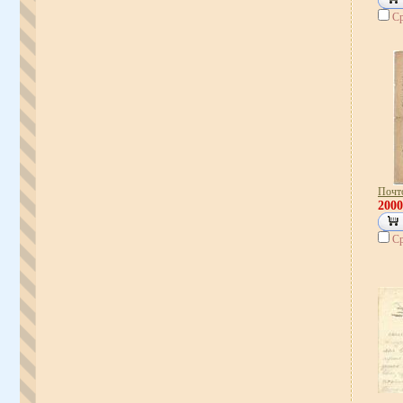
Ср
Почт
200
Ср