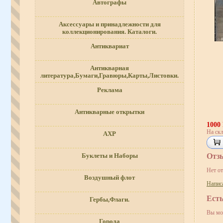
Автографы
Аксессуары и принадлежности для
коллекционирования. Каталоги.
Антиквариат
Антикварная
литература,Бумаги,Гравюры,Карты,Листовки.
Реклама
Антикварные открытки
1000
На скл
АХР
Отз
Буклеты и Наборы
Нет о
Воздушный флот
Напис
Ест
Гербы,Флаги.
Вы мо
Города