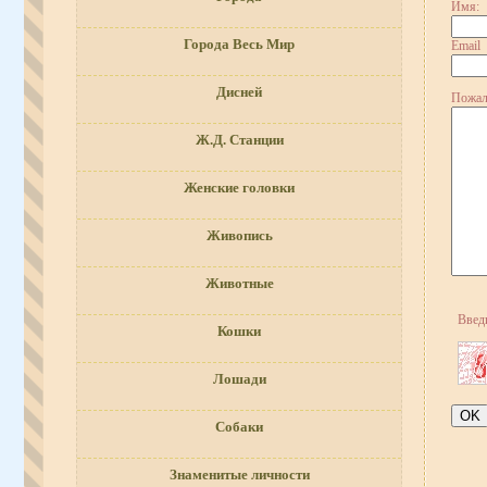
Имя:
Города Весь Мир
Email
Дисней
Пожал
Ж.Д. Станции
Женские головки
Живопись
Животные
Введ
Кошки
Лошади
Собаки
Знаменитые личности