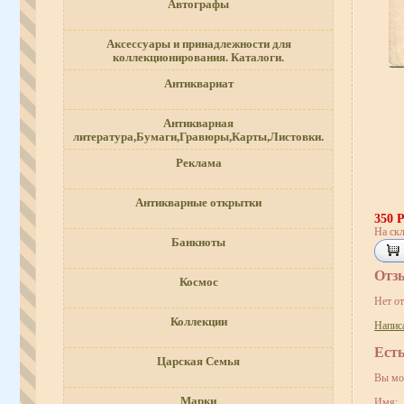
Автографы
Аксессуары и принадлежности для
коллекционирования. Каталоги.
Антиквариат
Антикварная
литература,Бумаги,Гравюры,Карты,Листовки.
Реклама
Антикварные открытки
350 
На скл
Банкноты
Отз
Космос
Нет о
Коллекции
Напис
Ест
Царская Семья
Вы мо
Марки
Имя: