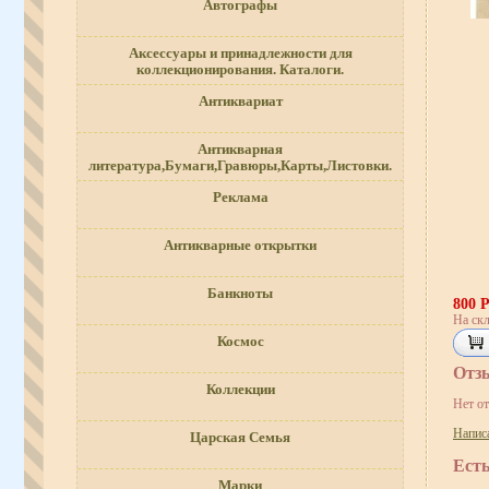
Автографы
Аксессуары и принадлежности для
коллекционирования. Каталоги.
Антиквариат
Антикварная
литература,Бумаги,Гравюры,Карты,Листовки.
Реклама
Антикварные открытки
Банкноты
800 
На скл
Космос
Отз
Коллекции
Нет о
Напис
Царская Семья
Ест
Марки