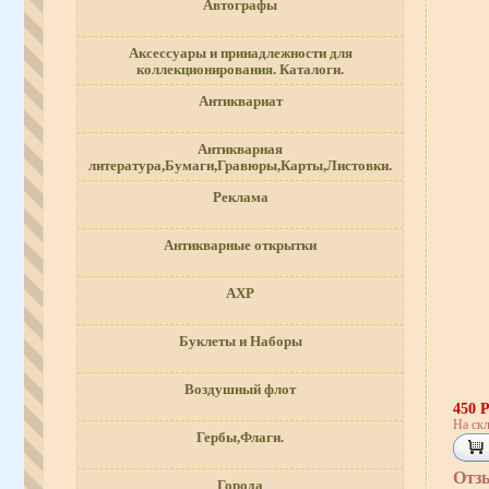
Автографы
Аксессуары и принадлежности для
коллекционирования. Каталоги.
Антиквариат
Антикварная
литература,Бумаги,Гравюры,Карты,Листовки.
Реклама
Антикварные открытки
АХР
Буклеты и Наборы
Воздушный флот
450 
На скл
Гербы,Флаги.
Отз
Города