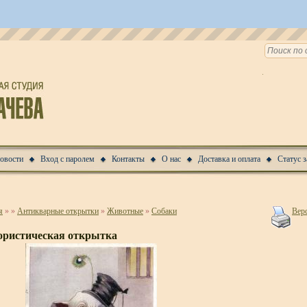
Новости
Вход с паролем
Контакты
О нас
Доставка и оплата
Статус з
я
»
»
Антикварные открытки
»
Животные
»
Собаки
Верс
ристическая открытка