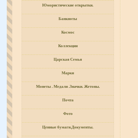
Юмористические открытки.
Банкноты
Космос
Коллекции
Царская Семья
Марки
Монеты . Медали .Значки. Жетоны.
Почта
Фото
Ценные бумаги.Документы.