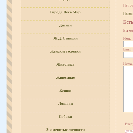
Нет о
Города Весь Мир
Напис
Ест
Дисней
Вы мо
Ж.Д. Станции
Имя:
Email
Женские головки
Пожал
Живопись
Животные
Кошки
Лошади
Собаки
Введ
Знаменитые личности