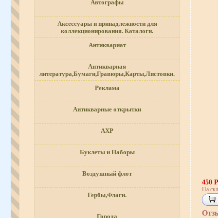
Автографы
Аксессуары и принадлежности для
коллекционирования. Каталоги.
Антиквариат
Антикварная
литература,Бумаги,Гравюры,Карты,Листовки.
Реклама
Антикварные открытки
АХР
Буклеты и Наборы
Воздушный флот
450 
На скл
Гербы,Флаги.
Отз
Города