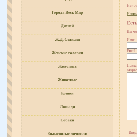
Нет о
Города Весь Мир
Напис
Ест
Дисней
Вы мо
Ж.Д. Станции
Имя:
Email
Женские головки
Пожал
Живопись
откры
Животные
Кошки
Лошади
Собаки
Введ
Знаменитые личности