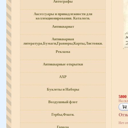
Автографы
Аксессуары и принадлежности для
коллекционирования. Каталоги.
Антиквариат
Антикварная
литература,Бумаги,Гравюры,Карты,Листовки.
Реклама
Антикварные открытки
АХР
Буклеты и Наборы
5800
На скл
Воздушный флот
Отз
Гербы,Флаги.
Нет о
Города