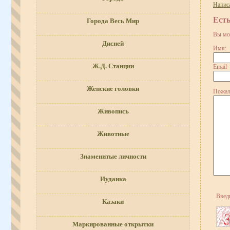
Напис
Ест
Города Весь Мир
Вы мо
Дисней
Имя:
Ж.Д. Станции
Email
Женские головки
Пожал
Живопись
Животные
Знаменитые личности
Иудаика
Введ
Казаки
Маркированные открытки