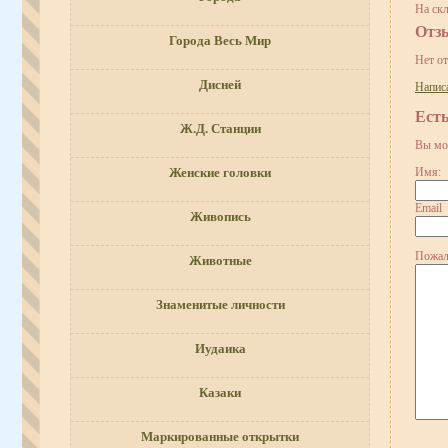
На скл
Отз
Города Весь Мир
Нет о
Дисней
Напис
Ест
Ж.Д. Станции
Вы мо
Имя:
Женские головки
Email
Живопись
Пожал
Животные
Знаменитые личности
Иудаика
Казаки
Маркированные открытки