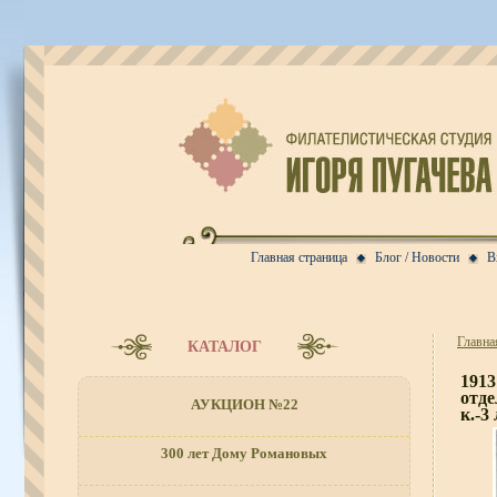
Главная страница
Блог / Новости
В
Главна
КАТАЛОГ
191
отде
АУКЦИОН №22
к.-3
300 лет Дому Романовых