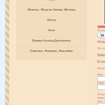
Монеты . Медали .Значки. Жетоны.
Почта
5600
Фото
На скл
Ценные бумаги.Документы.
Отз
Нет о
Этикетки , Фантики , Наклейки .
Напис
Ест
Вы мо
Имя:
Email
Пожал
выпуще
лист.,