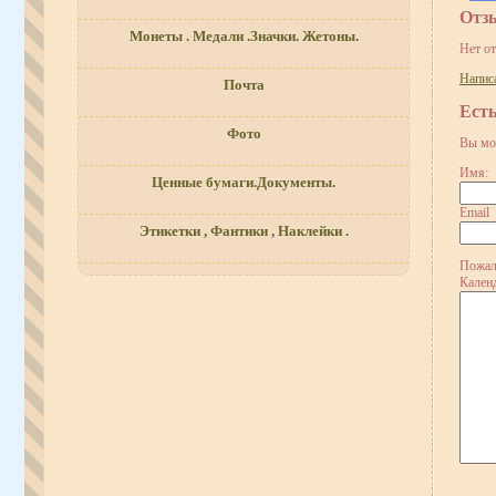
Отз
Монеты . Медали .Значки. Жетоны.
Нет о
Напис
Почта
Ест
Фото
Вы мо
Имя:
Ценные бумаги.Документы.
Email
Этикетки , Фантики , Наклейки .
Пожал
Календ