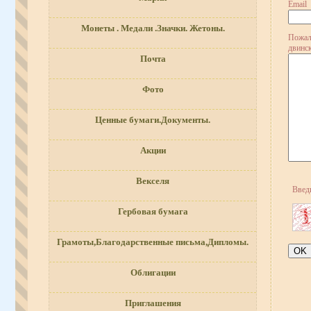
Email
Монеты . Медали .Значки. Жетоны.
Пожал
двинс
Почта
Фото
Ценные бумаги.Документы.
Акции
Векселя
Введ
Гербовая бумага
Грамоты,Благодарственные письма,Дипломы.
Облигации
Приглашения