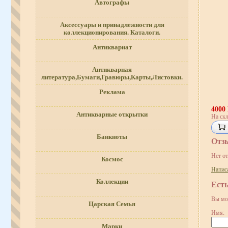
Автографы
Аксессуары и принадлежности для
коллекционирования. Каталоги.
Антиквариат
Антикварная
литература,Бумаги,Гравюры,Карты,Листовки.
Реклама
4000
Антикварные открытки
На скл
Банкноты
Отз
Нет о
Космос
Напис
Коллекции
Ест
Вы мо
Царская Семья
Имя:
Марки