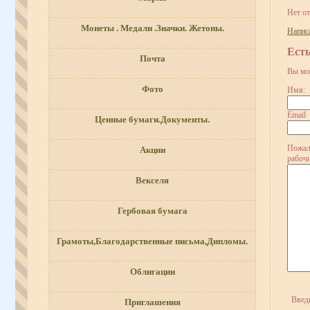
Нет о
Монеты . Медали .Значки. Жетоны.
Напис
Ест
Почта
Вы мо
Фото
Имя:
Email
Ценные бумаги.Документы.
Пожал
Акции
рабочи
Векселя
Гербовая бумага
Грамоты,Благодарственные письма,Дипломы.
Облигации
Введ
Приглашения