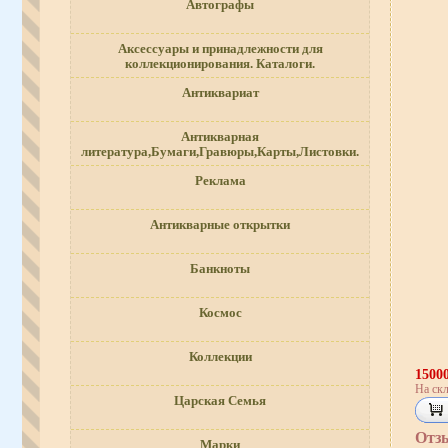
Автографы
Аксессуары и принадлежности для
коллекционирования. Каталоги.
Антиквариат
Антикварная
литература,Бумаги,Гравюры,Карты,Листовки.
Реклама
Антикварные открытки
Банкноты
Космос
Коллекции
1500
На скл
Царская Семья
Отз
Марки