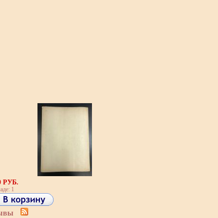
0 РУБ.
аде: 1
ывы