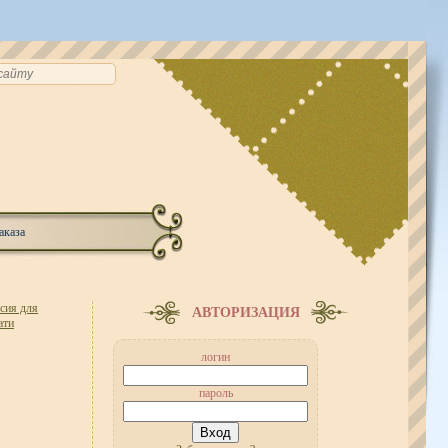
аказа
сия для
АВТОРИЗАЦИЯ
ати
логин
пароль