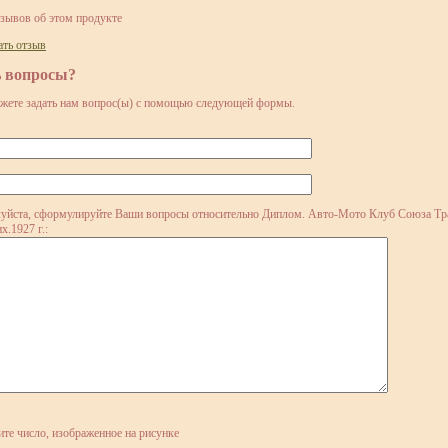
тзывов об этом продукте
ать отзыв
ь вопросы?
жете задать нам вопрос(ы) с помощью следующей формы.
уйста, сформулируйте Ваши вопросы относительно Диплом. Авто-Мото Клуб Союза Т
х.1927 г.:
ите число, изображенное на рисунке