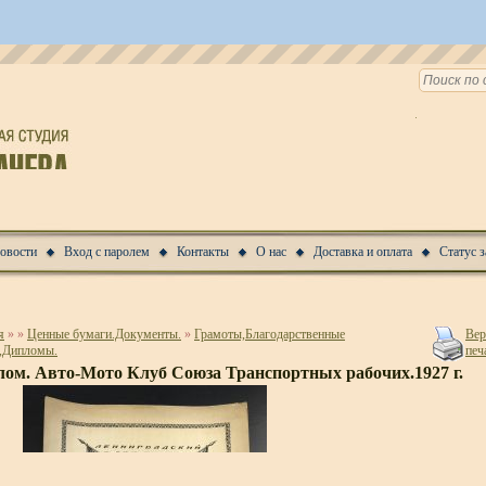
Новости
Вход с паролем
Контакты
О нас
Доставка и оплата
Статус з
я
»
»
Ценные бумаги.Документы.
»
Грамоты,Благодарственные
Вер
,Дипломы.
печ
ом. Авто-Мото Клуб Союза Транспортных рабочих.1927 г.