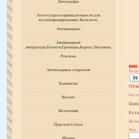
Автографы
Аксессуары и принадлежности для
коллекционирования. Каталоги.
Антиквариат
Антикварная
литература,Бумаги,Гравюры,Карты,Листовки.
Реклама
8000
Антикварные открытки
На скл
Банкноты
Отз
Нет о
Космос
Напис
Коллекции
Ест
Вы мо
Царская Семья
Имя:
Марки